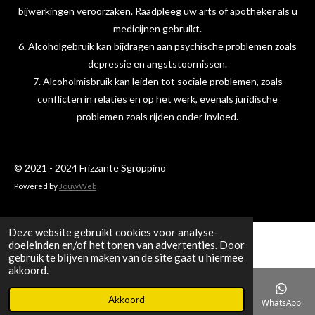
bijwerkingen veroorzaken. Raadpleeg uw arts of apotheker als u
medicijnen gebruikt.
6. Alcoholgebruik kan bijdragen aan psychische problemen zoals
depressie en angststoornissen.
7. Alcoholmisbruik kan leiden tot sociale problemen, zoals
conflicten in relaties en op het werk, evenals juridische
problemen zoals rijden onder invloed.
© 2021 - 2024 Frizzante Sgroppino
Powered by
JouwWeb
Deze website gebruikt cookies voor analyse-
doeleinden en/of het tonen van advertenties. Door
gebruik te blijven maken van de site gaat u hiermee
akkoord.
Akkoord
E-mailadres
Telefoonnummer
Kaart
WhatsApp