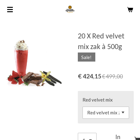
Ga
direct
naar
de
20 X Red velvet
hoofdinhoud
mix zak à 500g
Sale!
€ 424,15
€ 499,00
Red velvet mix
In