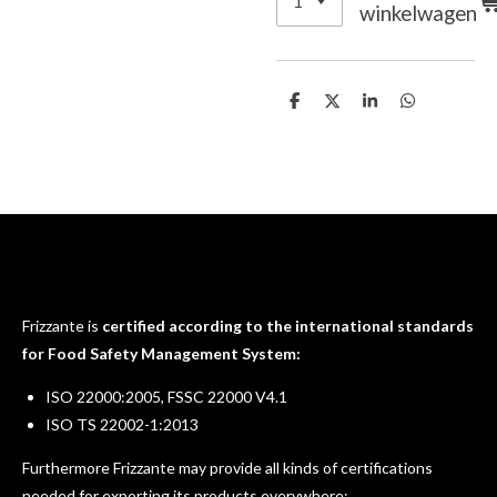
winkelwagen
D
D
S
D
e
e
h
e
l
e
a
l
e
l
r
e
n
e
n
Frizzante is
certified according to the international standards
for Food Safety Management System:
ISO 22000:2005, FSSC 22000 V4.1
ISO TS 22002-1:2013
Furthermore Frizzante may provide all kinds of certifications
needed for exporting its products everywhere: