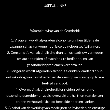
a
n
i
USEFUL LINKS
c
s
n
e
t
k
b
a
e
o
g
d
o
r
I
Waarschuwing van de Overheid:
k
a
n
m
1. Vrouwen wordt afgeraden alcohol te drinken tijdens de
zwangerschap vanwege het risico op geboorteafwijkingen.
2. Consumptie van alcoholische dranken schaadt uw vermogen
om auto te rijden of machines te bedienen, en kan
gezondheidsproblemen veroorzaken.
3. Jongeren wordt afgeraden alcohol te drinken, omdat dit hun
ontwikkeling kan beïnvloeden en de kans op verslaving op latere
leeftijd vergroot.
4. Overmatig alcoholgebruik kan leiden tot ernstige
gezondheidsproblemen zoals leverziekten, hart- en vaatziekten,
en een verhoogd risico op bepaalde soorten kanker.
5. Alcohol kan de werking van medicijnen beïnvloeden en ernstige