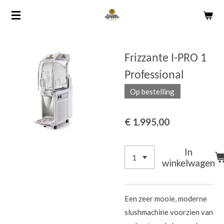
Ga
direct
naar
de
Frizzante I-PRO 1
hoofdinhoud
Professional
Op bestelling
€ 1.995,00
In
winkelwagen
Een zeer mooie, moderne
slushmachine voorzien van