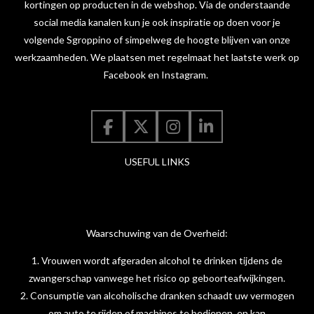
kortingen op producten in de webshop. Via de onderstaande
social media kanalen kun je ook inspiratie op doen voor je
volgende Sgroppino of simpelweg de hoogte blijven van onze
werkzaamheden. We plaatsen met regelmaat het laatste werk op
Facebook en Instagram.
F
X
I
L
a
n
i
USEFUL LINKS
c
s
n
e
t
k
b
a
e
o
g
d
o
r
I
Waarschuwing van de Overheid:
k
a
n
m
1. Vrouwen wordt afgeraden alcohol te drinken tijdens de
zwangerschap vanwege het risico op geboorteafwijkingen.
2. Consumptie van alcoholische dranken schaadt uw vermogen
om auto te rijden of machines te bedienen, en kan