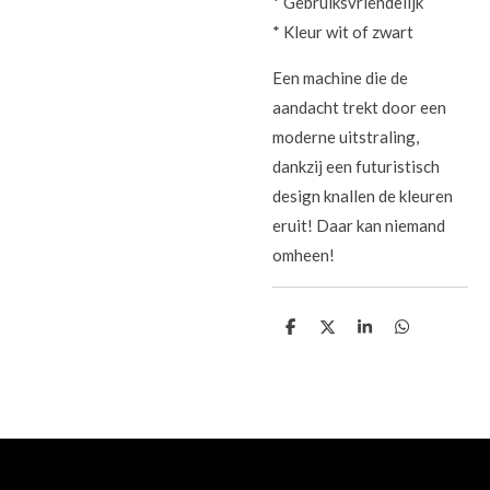
* Gebruiksvriendelijk
* Kleur wit of zwart
Een machine die de
aandacht trekt door een
moderne uitstraling,
dankzij een futuristisch
design knallen de kleuren
eruit! Daar kan niemand
omheen!
D
D
S
D
e
e
h
e
l
e
a
l
e
l
r
e
n
e
n