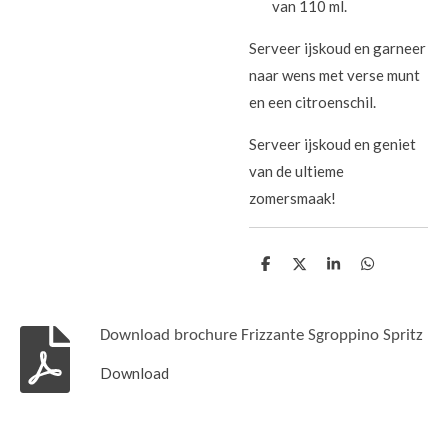
van 110 ml.
Serveer ijskoud en garneer
naar wens met verse munt
en een citroenschil.
Serveer ijskoud en geniet
van de ultieme
zomersmaak!
D
D
S
D
e
e
h
e
l
e
a
l
e
l
r
e
n
e
n
Download brochure Frizzante Sgroppino Spritz
Download