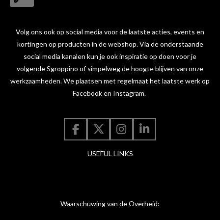
Volg ons ook op social media voor de laatste acties, events en
kortingen op producten in de webshop. Via de onderstaande
social media kanalen kun je ook inspiratie op doen voor je
volgende Sgroppino of simpelweg de hoogte blijven van onze
werkzaamheden. We plaatsen met regelmaat het laatste werk op
Facebook en Instagram.
F
X
I
L
a
n
i
USEFUL LINKS
c
s
n
e
t
k
b
a
e
o
g
d
o
r
I
Waarschuwing van de Overheid:
k
a
n
m