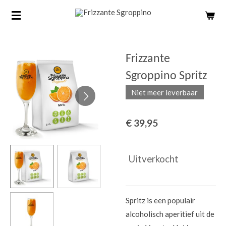
Ga
direct
naar
de
Frizzante
hoofdinhoud
Sgroppino Spritz
Niet meer leverbaar
€ 39,95
Uitverkocht
Spritz is een populair
alcoholisch aperitief uit de