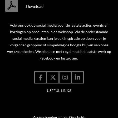
Download
Volg ons ook op social media voor de laatste acties, events en
kortingen op producten in de webshop. Via de onderstaande
social media kanalen kun je ook inspiratie op doen voor je
volgende Sgroppino of simpelweg de hoogte blijven van onze
werkzaamheden. We plaatsen met regelmaat het laatste werk op
Facebook en Instagram.
F
X
I
L
a
n
i
USEFUL LINKS
c
s
n
e
t
k
b
a
e
o
g
d
o
r
I
Waarschuwing van de Overheid: