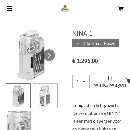
Ga
direct
naar
de
NINA 1
hoofdinhoud
Incl, 2kilo naar keuze
€ 1.295,00
In
winkelwagen
Compact en lichtgewicht.
De revolutionaire NINA 1
is een mini dispenser voor
cold creams, slushes en