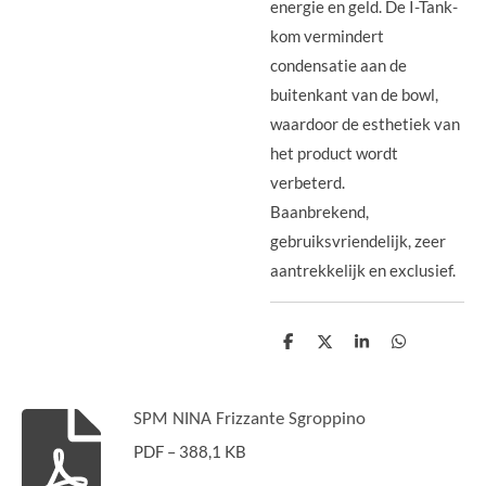
energie en geld. De I-Tank-
kom vermindert
condensatie aan de
buitenkant van de bowl,
waardoor de esthetiek van
het product wordt
verbeterd.
Baanbrekend,
gebruiksvriendelijk, zeer
aantrekkelijk en exclusief.
D
D
S
D
e
e
h
e
l
e
a
l
e
l
r
e
n
e
n
SPM NINA Frizzante Sgroppino
PDF – 388,1 KB