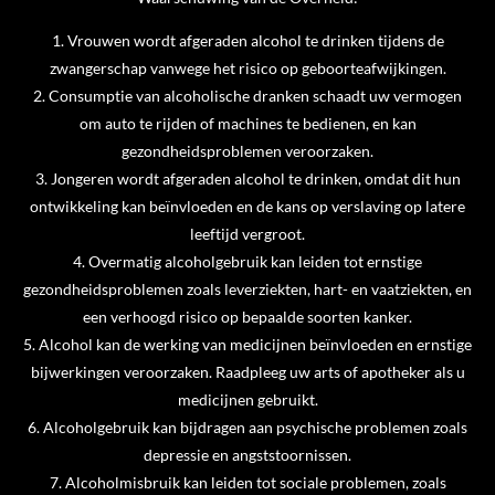
k
a
n
m
1. Vrouwen wordt afgeraden alcohol te drinken tijdens de
zwangerschap vanwege het risico op geboorteafwijkingen.
2. Consumptie van alcoholische dranken schaadt uw vermogen
om auto te rijden of machines te bedienen, en kan
gezondheidsproblemen veroorzaken.
3. Jongeren wordt afgeraden alcohol te drinken, omdat dit hun
ontwikkeling kan beïnvloeden en de kans op verslaving op latere
leeftijd vergroot.
4. Overmatig alcoholgebruik kan leiden tot ernstige
gezondheidsproblemen zoals leverziekten, hart- en vaatziekten, en
een verhoogd risico op bepaalde soorten kanker.
5. Alcohol kan de werking van medicijnen beïnvloeden en ernstige
bijwerkingen veroorzaken. Raadpleeg uw arts of apotheker als u
medicijnen gebruikt.
6. Alcoholgebruik kan bijdragen aan psychische problemen zoals
depressie en angststoornissen.
7. Alcoholmisbruik kan leiden tot sociale problemen, zoals