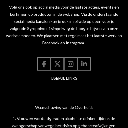
Volg ons ook op social media voor de laatste acties, events en
kortingen op producten in de webshop. Via de onderstaande
social media kanalen kun je ook inspiratie op doen voor je
volgende Sgroppino of simpelweg de hoogte blijven van onze
werkzaamheden. We plaatsen met regelmaat het laatste werk op
Facebook en Instagram.
F
X
I
L
a
n
i
USEFUL LINKS
c
s
n
e
t
k
b
a
e
o
g
d
o
r
I
Waarschuwing van de Overheid:
k
a
n
m
1. Vrouwen wordt afgeraden alcohol te drinken tijdens de
zwangerschap vanwege het risico op geboorteafwijkingen.